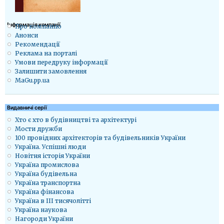
Iнформація компанії
Про компанію
Анонси
Рекомендації
Реклама на порталі
Умови передруку інформації
Залишити замовлення
MaGu.pp.ua
Видавничі серії
Хто є хто в будівництві та архітектурі
Мости дружби
100 провідних архітекторів та будівельників України
Україна. Успішні люди
Новітня історія України
Україна промислова
Україна будівельна
Україна транспортна
Україна фінансова
Україна в ІІІ тисячолітті
Україна наукова
Нагороди України