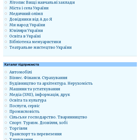
Літопис Вищі навчальні заклади
Міста і села України
Медичний олімп
Довідники від А до Я
Ми народ України
Ювіляри України
Освіта в Україні
Бібліотека мемуаристики
Театральне мистецтво України
Каталог підприємств
Автомобілі
Бізнес. Фінанси. Страхування
Будівництво та архітектура. Нерухомість
Машини та устаткування
Медіа (ЗМІ), інформація, друк
Освіта та культура
Послуги, сервіс
Промисловість
Сільське господарство. Тваринництво
Спорт. Туризм. Дозвілля, хобі
Торгівля
Транспорт та перевезення
Харчування