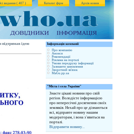
Всі видання ( 407 )
Каталог фірм
Архів новин
и підтримав ідею
Iнформація компанії
Про компанію
Анонси
Рекомендації
Реклама на порталі
Умови передруку інформації
Залишити замовлення
Зворотний зв'язок
MaGu.pp.ua
"Міста і села України"
Знаєте цікаві новини про свій
регіон. Володієте інформацією
про непересічні досягнення своїх
земляків. Нехай про це дізнаються
всі, відправте новину нашим
модераторам, і вона з`явиться на
порталі.
Відправити новину...