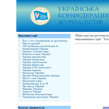
Міністерство регіонал
Видавничі серії
видавництва серії "Хто 
Хто є хто в будівництві та архітектурі
Мости дружби
100 провідних архітекторів та
будівельників України
Україна. Успішні люди
Новітня історія України
Україна промислова
Україна будівельна
Україна транспортна
Україна фінансова
Україна в ІІІ тисячолітті
Україна наукова
Нагороди України
Літопис Вищі навчальні заклади
Міста і села України
Медичний олімп
Довідники від А до Я
Ми народ України
Ювіляри України
Освіта в Україні
Бібліотека мемуаристики
Театральне мистецтво України
Каталог підприємств