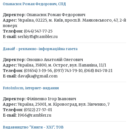
Опанасюк Роман Федорович, СПД
Директор:
Опанасюк Роман Федорович
Адрес:
Україна, 02225, м. Київ, просп.В. Маяковського, 47, 2-й
поверх
Телефон:
(044) 547-77-25
E-mail:
serhiy85@rambler.ru
Давай! - рекламно-інформаційна газета
Директор:
Оношко Анатолій Олегович
Адрес:
Україна, 35800, м. Острог, вул. Папаніна, 11/1
Телефон:
(03654) 3-19-56, (097) 743-79-10, (068) 845-78-21
E-mail:
davajka@gmail.com
FotoInform, інтернет-видання
Директор:
Філіпенко Ігор Іванович
Адрес:
Україна, 25001, м. Кіровоград, вул. Зінченко, 7
Телефон:
(0522) 27-57-01
E-mail:
1966@rambler.ru
Видавництво "Книги - ХХІ", ТОВ