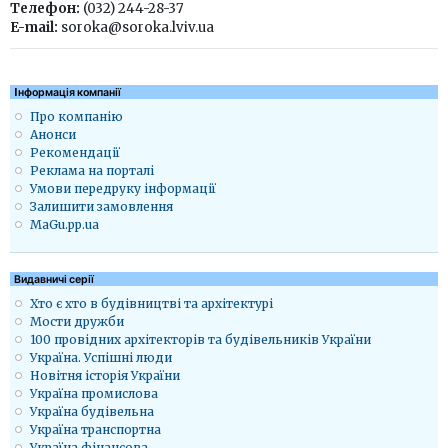
Телефон:
(032) 244-28-37
E-mail:
soroka@soroka.lviv.ua
Iнформація компанії
Про компанію
Анонси
Рекомендації
Реклама на порталі
Умови передруку інформації
Залишити замовлення
MaGu.pp.ua
Видавничі серії
Хто є хто в будівництві та архітектурі
Мости дружби
100 провідних архітекторів та будівельників України
Україна. Успішні люди
Новітня історія України
Україна промислова
Україна будівельна
Україна транспортна
Україна фінансова