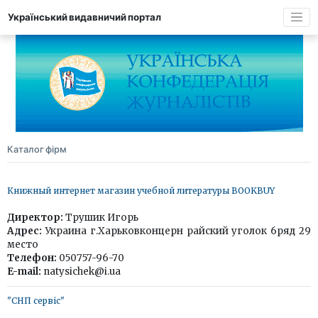
Український видавничий портал
Каталог фірм
Книжный интернет магазин учебной литературы BOOKBUY
Директор:
Трушик Игорь
Адрес:
Украина г.Харьковконцерн райский уголок 6ряд 29
место
Телефон:
050757-96-70
E-mail:
natysichek@i.ua
"СНП сервіс"