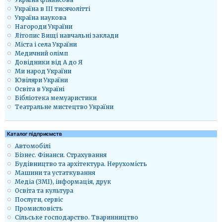
Україна в ІІІ тисячолітті
Україна наукова
Нагороди України
Літопис Вищі навчальні заклади
Міста і села України
Медичний олімп
Довідники від А до Я
Ми народ України
Ювіляри України
Освіта в Україні
Бібліотека мемуаристики
Театральне мистецтво України
Каталог підприємств
Автомобілі
Бізнес. Фінанси. Страхування
Будівництво та архітектура. Нерухомість
Машини та устаткування
Медіа (ЗМІ), інформація, друк
Освіта та культура
Послуги, сервіс
Промисловість
Сільське господарство. Тваринництво