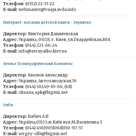
Телефон:
(0312) 22-33-22
E-mail:
webmaster@vsapravda.info
Интернет-магазин детской книги - Зернятко
Директор:
Виктория Данилевская
Адрес:
Украина, 03118, г. Киев, ул.Гвардейская,80А
Телефон:
(044) 221-66-24
E-mail:
info@zernyatko.kiev.ua
Ателье Полиграфический Комплекс
Директор:
Кнопов Александр
Адрес:
Украина, Автозаводская,76
Телефон:
(044) 50249-65-66, (68)
E-mail:
oksana_apk@bigmir.net
Олби
Директор:
Бабич А.В
Адрес:
Україна,03113,м.Київ вул.М.Василенка 1
Телефон:
(044) 45619051068)350-97-57
E-mail:
sergey-olbi@bigmir.net