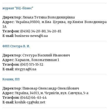
журнал "БЦ-бізнес"
Директор:
Люька Тетяна Володимирівна
Адрес:
Україна,09100, м.Бла Церква, пр.Князя Володимира
1А
Телефон:
(0456) 34-20-80, 34-20-81
E-mail:
business-news@i.ua
ФЛП Стегура В. И.
Директор:
Стегура Василий Иванович
Адрес:
Харьков, Локомативная 1
Телефон:
(067) 575-55-32
E-mail:
stegyra@i.ua
Кошик, ПП
Директор:
Пивовар Олександр Олексійович
Адрес:
Україна, 14013, м. Чернігів, вул. Савчука, 5-а
Телефон:
(0462) 66-63-44
E-mail:
koshik-cg@ukr.net