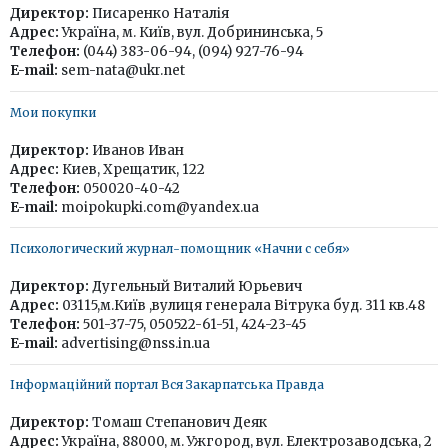
Директор:
Писаренко Наталія
Адрес:
Україна, м. Київ, вул. Добрининська, 5
Телефон:
(044) 383-06-94, (094) 927-76-94
E-mail:
sem-nata@ukr.net
Мои покупки
Директор:
Иванов Иван
Адрес:
Киев, Хрещатик, 122
Телефон:
050020-40-42
E-mail:
moipokupki.com@yandex.ua
Психологический журнал-помощник «Начни с себя»
Директор:
Дугельный Виталий Юрьевич
Адрес:
03115,м.Київ ,вулиця генерала Вітрука буд. 311 кв.48
Телефон:
501-37-75, 050522-61-51, 424-23-45
E-mail:
advertising@nss.in.ua
Інформаційний портал Вся Закарпатська Правда
Директор:
Томаш Степанович Деяк
Адрес:
Україна, 88000, м. Ужгород, вул. Електрозаводська, 2