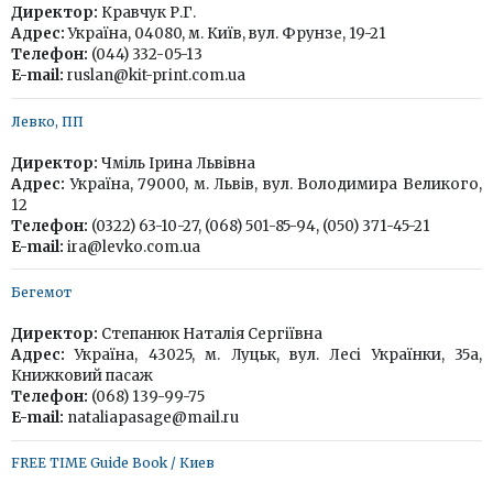
Директор:
Кравчук Р.Г.
Адрес:
Україна, 04080, м. Київ, вул. Фрунзе, 19-21
Телефон:
(044) 332-05-13
E-mail:
ruslan@kit-print.com.ua
Левко, ПП
Директор:
Чміль Ірина Львівна
Адрес:
Україна, 79000, м. Львів, вул. Володимира Великого,
12
Телефон:
(0322) 63-10-27, (068) 501-85-94, (050) 371-45-21
E-mail:
ira@levko.com.ua
Бегемот
Директор:
Степанюк Наталія Сергіївна
Адрес:
Україна, 43025, м. Луцьк, вул. Лесі Українки, 35а,
Книжковий пасаж
Телефон:
(068) 139-99-75
E-mail:
nataliapasage@mail.ru
FREE TIME Guide Book / Киев