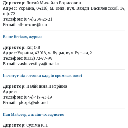
Директор:
Лисий Михайло Борисович
Адрес:
Україна, 04116, м. Київ, вул. Ванди Василевської, 14,
оф. 72
Телефон:
(044) 239-25-21
E-mail:
all-in-one@i.ua
Ваше Весілля, журнал
Директор:
Кіц О.В
Адрес:
Україна, 43016, м. Луцьк, вул. Руська, 2
Телефон:
(0332) 72-77-99
E-mail:
vashevesillya@mail.ru
Інститут підготовки кадрів промисловості
Директор:
Палій Інна Петрівна
Адрес:
Телефон:
(044) 417-43-19
E-mail:
ipkopk@ukr.net
Пан Майстер, дизайн-товариство
Директор:
Суліма К. І.