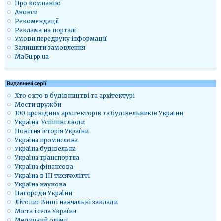
Про компанію
Анонси
Рекомендації
Реклама на порталі
Умови передруку інформації
Залишити замовлення
MaGu.pp.ua
Видавничі серії
Хто є хто в будівництві та архітектурі
Мости дружби
100 провідних архітекторів та будівельників України
Україна. Успішні люди
Новітня історія України
Україна промислова
Україна будівельна
Україна транспортна
Україна фінансова
Україна в ІІІ тисячолітті
Україна наукова
Нагороди України
Літопис Вищі навчальні заклади
Міста і села України
Медичний олімп