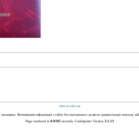
who-is-who.ua
а захищено. Копіювання інформації з сайту без письмового дозволу адміністрації порталу за
Page rendered in
0.0185
seconds. CodeIgniter Version
3.1.13