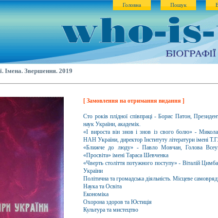
Головна
Пошук
. Імена. Звершення. 2019
[ Замовлення на отримання видання ]
Сто років плідної співпраці - Борис Патон, Президен
наук України, академік.
«І вироста він знов і знов із свого болю» - Микол
НАН України, директор Інституту літератури імені 
«Ближче до люду» - Павло Мовчан, Голова Всеукр
«Просвіта» імені Тараса Шевченка
«Чверть століття потужного поступу» - Віталій Ци
України
Політична та громадська діяльність. Місцеве самовря
Наука та Освіта
Економіка
Охорона здоров та Юстиція
Культура та мистецтво