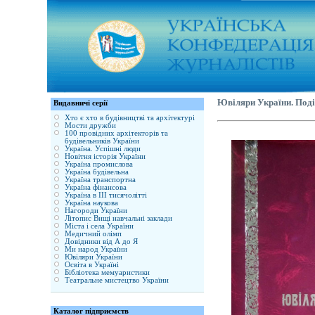
Ювіляри України. Події
Видавничі серії
Хто є хто в будівництві та архітектурі
Мости дружби
100 провідних архітекторів та
будівельників України
Україна. Успішні люди
Новітня історія України
Україна промислова
Україна будівельна
Україна транспортна
Україна фінансова
Україна в ІІІ тисячолітті
Україна наукова
Нагороди України
Літопис Вищі навчальні заклади
Міста і села України
Медичний олімп
Довідники від А до Я
Ми народ України
Ювіляри України
Освіта в Україні
Бібліотека мемуаристики
Театральне мистецтво України
Каталог підприємств