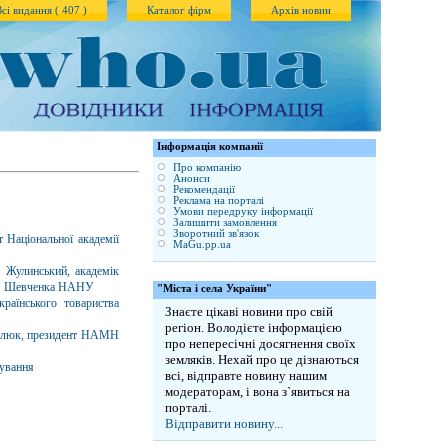
Всі видання ( 407 )
Каталог фірм
Архів новин
Iнформація компанії
Про компанію
Анонси
Рекомендації
Реклама на порталі
Умови передруку інформації
Залишити замовлення
Зворотний зв'язок
т Національної академії
MaGu.pp.ua
а Жулинський, академік
Т.Г. Шевченка НАНУ
"Міста і села України"
аїнського товариства
Знаєте цікаві новини про свій
регіон. Володієте інформацією
мбалюк, президент НАМН
про непересічні досягнення своїх
земляків. Нехай про це дізнаються
дування
всі, відправте новину нашим
модераторам, і вона з`явиться на
порталі.
Відправити новину...