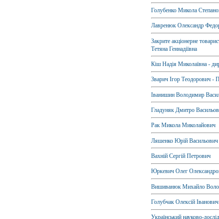
Голубенко Микола Степано
Лавренюк Олександр Федо
Закрите акціонерне товарис
Тетяна Геннадіївна
Кіш Надія Миколаївна - дир
Зварич Ігор Теодорович - П
Іванишин Володимир Васи
Гладуняк Дмитро Васильо
Рак Микола Миколайович
Ляшенко Юрій Васильович
Вахній Сергій Петрович
Юркевич Олег Олександрови
Вишиванюк Михайло Воло
Голубчак Олексій Іванович
Український науково-дослід