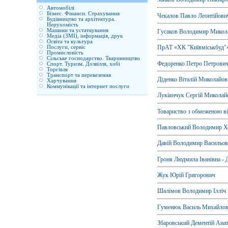
Автомобілі
Бізнес. Фінанси. Страхування
Чекалов Павло Леонтійови
Будівництво та архітектура.
Нерухомість
Машини та устаткування
Гусаков Володимир Микол
Медіа (ЗМІ), інформація, друк
Освіта та культура
ПрАТ «ХК "Київміськбуд"»
Послуги, сервіс
Промисловість
Сільське господарство. Тваринництво
Федоренко Петро Петрови
Спорт. Туризм. Дозвілля, хобі
Торгівля
Транспорт та перевезення
Діденко Віталій Миколайо
Харчування
Коммунікації та інтернет послуги
Лукіянчук Сергій Миколай
Товариство з обмеженою ві
Павловський Володимир 
Давій Володимир Васильо
Гроня Людмила Іванівна -
Жук Юрій Григорович
Шалімов Володимир Ілліч
Гуменюк Василь Михайлов
Збаровський Дементій Ана