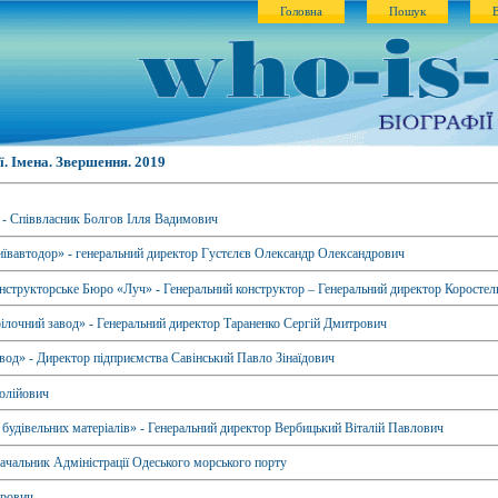
Головна
Пошук
. Імена. Звершення. 2019
 - Співвласник Болгов Ілля Вадимович
иївавтодор» - генеральний директор Густєлєв Олександр Олександрович
структорське Бюро «Луч» - Генеральний конструктор – Генеральний директор Коросте
ілочний завод» - Генеральний директор Тараненко Сергій Дмитрович
од» - Директор підприємства Савінський Павло Зінаїдович
олійович
удівельних матеріалів» - Генеральний директор Вербицький Віталій Павлович
начальник Адміністрації Одеського морського порту
рович