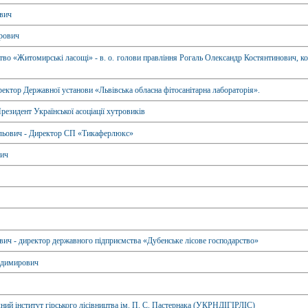
вич
рович
тво «Житомирські ласощі» - в. о. голови правління Рогаль Олександр Костянтинович, к
ектор Державної установи «Львівська обласна фітосанітарна лабораторія».
резидент Української асоціації хутровиків
льович - Директор СП «Тикаферлюкс»
вич
ч - директор державного підприємства «Дубенське лісове господарство»
димирович
ний інститут гірського лісівництва ім. П. С. Пастернака (УКРНДІГІРЛІС)