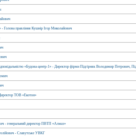
ч
айович
 - Голова правління Кушнір Ігор Миколайович
ч
вич
ович
дповідальністю «Будова-центр-1» - Директор фірми Підгірняк Володимир Петрович, Під
Хомич
вич
 Директор ТОВ «Екотон»
ич - генеральний директор ПВТП «Алмаз»
толійович - Славутське УВКГ