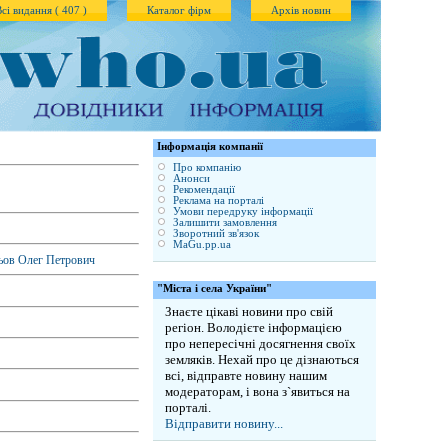
Всі видання ( 407 )
Каталог фірм
Архів новин
Iнформація компанії
Про компанію
Анонси
Рекомендації
Реклама на порталі
Умови передруку інформації
Залишити замовлення
Зворотний зв'язок
MaGu.pp.ua
льов Олег Петрович
"Міста і села України"
Знаєте цікаві новини про свій
регіон. Володієте інформацією
про непересічні досягнення своїх
земляків. Нехай про це дізнаються
всі, відправте новину нашим
модераторам, і вона з`явиться на
порталі.
Відправити новину...