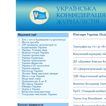
Ювіляри України. Події
Видавничі серії
Хто є хто в будівництві та архітектурі
Мости дружби
100 провідних архітекторів та
Типографія від «А» до «Я»
будівельників України
Україна. Успішні люди
Новітня історія України
Комунальній корпорації «К
Україна промислова
Україна будівельна
Україна транспортна
ДП «Державне Київське Кон
Україна фінансова
Україна в ІІІ тисячолітті
Україна наукова
АТ «Дніпропетровський стр
Нагороди України
Літопис Вищі навчальні заклади
ТДВ «Коростенський щебзав
Міста і села України
Медичний олімп
Довідники від А до Я
Конончук Володимир Анат
Ми народ України
Ювіляри України
Освіта в Україні
ПрАТ «Ушицький комбінат б
Бібліотека мемуаристики
Театральне мистецтво України
Ткачук Ігор Віталійович - 
Каталог підприємств
Зайков Володимир Никифо