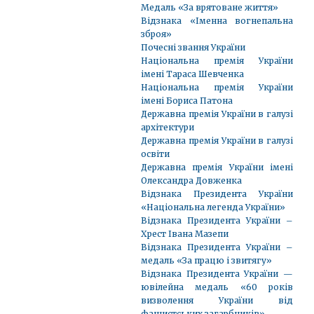
Медаль «За врятоване життя»
Відзнака «Іменна вогнепальна
зброя»
Почесні звання України
Національна премія України
імені Тараса Шевченка
Національна премія України
імені Бориса Патона
Державна премія України в галузі
архітектури
Державна премія України в галузі
освіти
Державна премія України імені
Олександра Довженка
Відзнака Президента України
«Національна легенда України»
Відзнака Президента України –
Хрест Івана Мазепи
Відзнака Президента України –
медаль «За працю і звитягу»
Відзнака Президента України —
ювілейна медаль «60 років
визволення України від
фашистських загарбників»