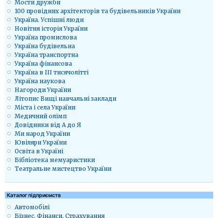
Мости дружби
100 провідних архітекторів та будівельників України
Україна. Успішні люди
Новітня історія України
Україна промислова
Україна будівельна
Україна транспортна
Україна фінансова
Україна в ІІІ тисячолітті
Україна наукова
Нагороди України
Літопис Вищі навчальні заклади
Міста і села України
Медичний олімп
Довідники від А до Я
Ми народ України
Ювіляри України
Освіта в Україні
Бібліотека мемуаристики
Театральне мистецтво України
Каталог підприємств
Автомобілі
Бізнес. Фінанси. Страхування