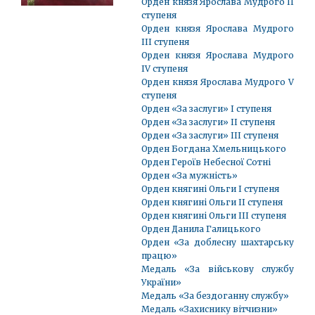
Орден князя Ярослава Мудрого ІІ
ступеня
Орден князя Ярослава Мудрого
ІІІ ступеня
Орден князя Ярослава Мудрого
IV ступеня
Орден князя Ярослава Мудрого V
ступеня
Орден «За заслуги» І ступеня
Орден «За заслуги» ІІ ступеня
Орден «За заслуги» III ступеня
Орден Богдана Хмельницького
Орден Героїв Небесної Сотні
Орден «За мужність»
Орден княгині Ольги I ступеня
Орден княгині Ольги ІI ступеня
Орден княгині Ольги ІІI ступеня
Орден Данила Галицького
Орден «За доблесну шахтарську
працю»
Медаль «За військову службу
України»
Медаль «За бездоганну службу»
Медаль «Захиснику вітчизни»