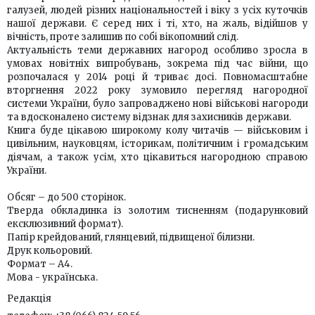
галузей, людей різних національностей і віку з усіх куточків
нашої держави. Є серед них і ті, хто, на жаль, відійшов у
вічність, проте залишив по собі вікопомний слід.
Актуальність теми державних нагород особливо зросла в
умовах новітніх випробувань, зокрема під час війни, що
розпочалася у 2014 році й триває досі. Повномасштабне
вторгнення 2022 року зумовило перегляд нагородної
системи України, було запроваджено нові військові нагороди
та вдосконалено систему відзнак для захисників держави.
Книга буде цікавою широкому колу читачів — військовим і
цивільним, науковцям, історикам, політичним і громадським
діячам, а також усім, хто цікавиться нагородною справою
України.
Обсяг – до 500 сторінок.
Тверда обкладинка із золотим тисненням (подарунковий
ексклюзивний формат).
Папір крейдований, глянцевий, підвищеної білизни.
Друк кольоровий.
Формат – А4.
Мова - українська.
Редакція