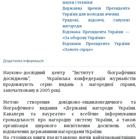
науки і техніки
Державна премія Президента
України для молодих вчених
Урядові, відомчі, галузеві
нагороди
Відзнака Президента України —
«За оборону України»
Відзнаки Президента України
«Золоте серце»
Додаткова інформація
Науково-дослідний центр "Інститут біографічних
досліджень", Українська конфедерація журналістів
продовжують серію видань з нагородної справи,
започатковану в 2005 році.
Метою створення довідково-енциклопедичного та
біографічного видання «Державні нагороди України.
Кавалери та лауреати» є всебічне інформування
громадськості про нагородну систему України, а також
організація широкого висвітлення досягнень осіб,
відзначених державними нагородами України.
На сторінках книги представлено діячів найрізноманітніших