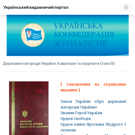
Український видавничий портал
Державні нагороди України. Кавалери та лауреати (том IX)
[ Замовлення на отримання
видання ]
Закон України «Про державні
нагороди України»
Звання Герой України
Орден Свободи
Орден князя Ярослава Мудрого І
ступеня