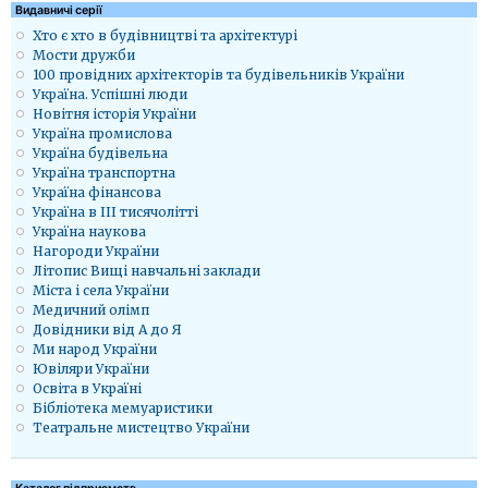
Видавничі серії
Хто є хто в будівництві та архітектурі
Мости дружби
100 провідних архітекторів та будівельників України
Україна. Успішні люди
Новітня історія України
Україна промислова
Україна будівельна
Україна транспортна
Україна фінансова
Україна в ІІІ тисячолітті
Україна наукова
Нагороди України
Літопис Вищі навчальні заклади
Міста і села України
Медичний олімп
Довідники від А до Я
Ми народ України
Ювіляри України
Освіта в Україні
Бібліотека мемуаристики
Театральне мистецтво України