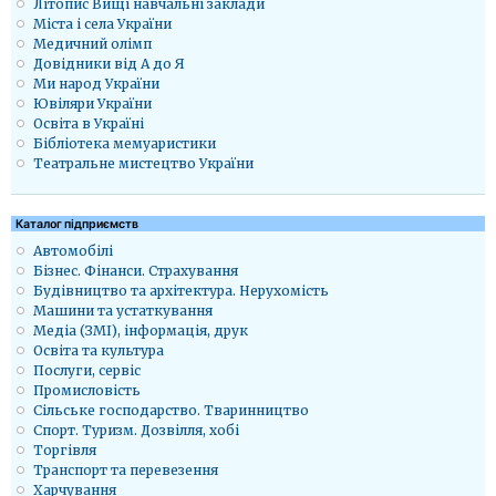
Літопис Вищі навчальні заклади
Міста і села України
Медичний олімп
Довідники від А до Я
Ми народ України
Ювіляри України
Освіта в Україні
Бібліотека мемуаристики
Театральне мистецтво України
Каталог підприємств
Автомобілі
Бізнес. Фінанси. Страхування
Будівництво та архітектура. Нерухомість
Машини та устаткування
Медіа (ЗМІ), інформація, друк
Освіта та культура
Послуги, сервіс
Промисловість
Сільське господарство. Тваринництво
Спорт. Туризм. Дозвілля, хобі
Торгівля
Транспорт та перевезення
Харчування