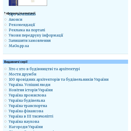
Iнформація компанії
Про компанію
Анонси
Рекомендації
Реклама на порталі
Умови передруку інформації
Залишити замовлення
MaGu.pp.ua
Видавничі серії
Хто є хто в будівництві та архітектурі
Мости дружби
100 провідних архітекторів та будівельників України
Україна. Успішні люди
Новітня історія України
Україна промислова
Україна будівельна
Україна транспортна
Україна фінансова
Україна в ІІІ тисячолітті
Україна наукова
Нагороди України