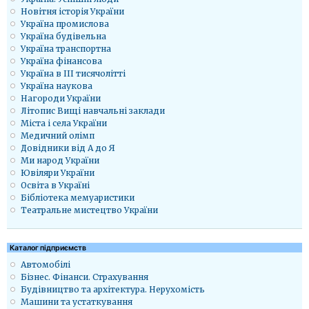
Новітня історія України
Україна промислова
Україна будівельна
Україна транспортна
Україна фінансова
Україна в ІІІ тисячолітті
Україна наукова
Нагороди України
Літопис Вищі навчальні заклади
Міста і села України
Медичний олімп
Довідники від А до Я
Ми народ України
Ювіляри України
Освіта в Україні
Бібліотека мемуаристики
Театральне мистецтво України
Каталог підприємств
Автомобілі
Бізнес. Фінанси. Страхування
Будівництво та архітектура. Нерухомість
Машини та устаткування