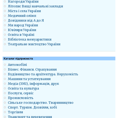
Нагороди України
Літопис Вищі навчальні заклади
Міста і села України
Медичний олімп
Довідники від А до Я
Ми народ України
Ювіляри України
Освіта в Україні
Бібліотека мемуаристики
Театральне мистецтво України
Каталог підприємств
Автомобілі
Бізнес. Фінанси. Страхування
Будівництво та архітектура. Нерухомість
Машини та устаткування
Медіа (ЗМІ), інформація, друк
Освіта та культура
Послуги, сервіс
Промисловість
Сільське господарство. Тваринництво
Спорт. Туризм. Дозвілля, хобі
Торгівля
Транспорт та перевезення