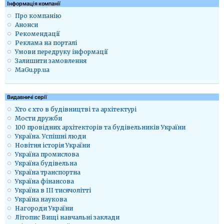
Iнформація компанії
Про компанію
Анонси
Рекомендації
Реклама на порталі
Умови передруку інформації
Залишити замовлення
MaGu.pp.ua
Видавничі серії
Хто є хто в будівництві та архітектурі
Мости дружби
100 провідних архітекторів та будівельників України
Україна. Успішні люди
Новітня історія України
Україна промислова
Україна будівельна
Україна транспортна
Україна фінансова
Україна в ІІІ тисячолітті
Україна наукова
Нагороди України
Літопис Вищі навчальні заклади