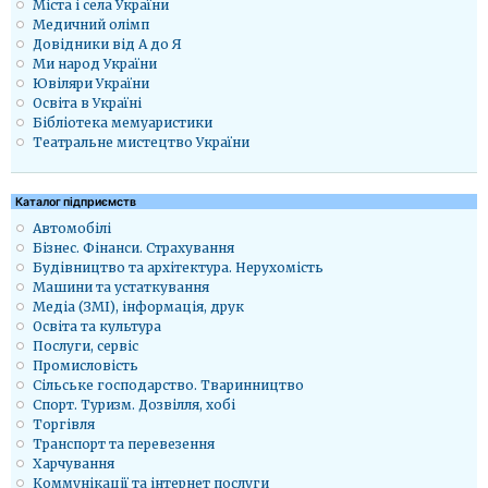
Міста і села України
Медичний олімп
Довідники від А до Я
Ми народ України
Ювіляри України
Освіта в Україні
Бібліотека мемуаристики
Театральне мистецтво України
Каталог підприємств
Автомобілі
Бізнес. Фінанси. Страхування
Будівництво та архітектура. Нерухомість
Машини та устаткування
Медіа (ЗМІ), інформація, друк
Освіта та культура
Послуги, сервіс
Промисловість
Сільське господарство. Тваринництво
Спорт. Туризм. Дозвілля, хобі
Торгівля
Транспорт та перевезення
Харчування
Коммунікації та інтернет послуги