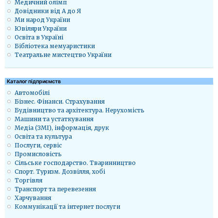
Медичний олімп
Довідники від А до Я
Ми народ України
Ювіляри України
Освіта в Україні
Бібліотека мемуаристики
Театральне мистецтво України
Каталог підприємств
Автомобілі
Бізнес. Фінанси. Страхування
Будівництво та архітектура. Нерухомість
Машини та устаткування
Медіа (ЗМІ), інформація, друк
Освіта та культура
Послуги, сервіс
Промисловість
Сільське господарство. Тваринництво
Спорт. Туризм. Дозвілля, хобі
Торгівля
Транспорт та перевезення
Харчування
Коммунікації та інтернет послуги