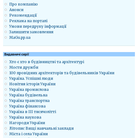
Про компанію
Анонси
Рекомендації
Реклама на порталі
Умови передруку інформації
Залишити замовлення
MaGu.pp.ua
Видавничі серії
Хто є хто в будівництві та архітектурі
Мости дружби
100 провідних архітекторів та будівельників України
Україна. Успішні люди
Новітня історія України
Україна промислова
Україна будівельна
Україна транспортна
Україна фінансова
Україна в ІІІ тисячолітті
Україна наукова
Нагороди України
Літопис Вищі навчальні заклади
Міста і села України