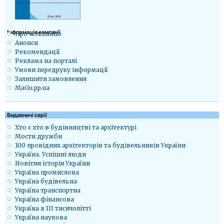
Iнформація компанії
Про компанію
Анонси
Рекомендації
Реклама на порталі
Умови передруку інформації
Залишити замовлення
MaGu.pp.ua
Видавничі серії
Хто є хто в будівництві та архітектурі
Мости дружби
100 провідних архітекторів та будівельників України
Україна. Успішні люди
Новітня історія України
Україна промислова
Україна будівельна
Україна транспортна
Україна фінансова
Україна в ІІІ тисячолітті
Україна наукова