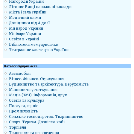
Нагороди України
Літопис Вищі навчальні заклади
Міста і села України
Медичний олімп
Довідники від А до Я
Ми народ України
Ювіляри України
Освіта в Україні
Бібліотека мемуаристики
Театральне мистецтво України
Каталог підприємств
Автомобілі
Бізнес. Фінанси. Страхування
Будівництво та архітектура. Нерухомість
Машини та устаткування
Медіа (ЗМІ), інформація, друк
Освіта та культура
Послуги, сервіс
Промисловість
Сільське господарство. Тваринництво
Спорт. Туризм. Дозвілля, хобі
Торгівля
Транспорт та перевезення