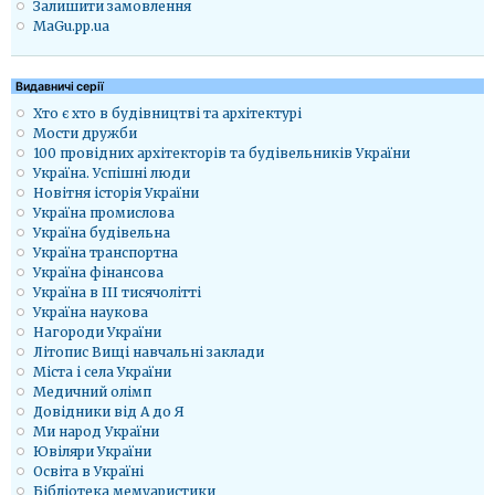
Залишити замовлення
MaGu.pp.ua
Видавничі серії
Хто є хто в будівництві та архітектурі
Мости дружби
100 провідних архітекторів та будівельників України
Україна. Успішні люди
Новітня історія України
Україна промислова
Україна будівельна
Україна транспортна
Україна фінансова
Україна в ІІІ тисячолітті
Україна наукова
Нагороди України
Літопис Вищі навчальні заклади
Міста і села України
Медичний олімп
Довідники від А до Я
Ми народ України
Ювіляри України
Освіта в Україні
Бібліотека мемуаристики