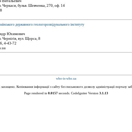
й Витальевич
. Черкаси, бульв. Шевченка, 270, оф. 14
98
раїнського державного геологорозвідувального інституту
андр Юхимович
. Чернігів, вул. Щорса, 8
6, 4-43-72
n.ua
who-is-who.ua
а захищено. Копіювання інформації з сайту без письмового дозволу адміністрації порталу за
Page rendered in
0.0157
seconds. CodeIgniter Version
3.1.13