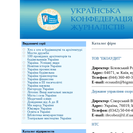
Каталог фірм
Видавничі серії
Хто є хто в будівництві та архітектурі
Мости дружби
100 провідних архітекторів та
ТОВ "ЕКОАУДИТ"
будівельників України
Україна. Успішні люди
Новітня історія України
Директор:
Біловський Р
Україна промислова
Адрес:
04071, м. Київ, в
Україна будівельна
Україна транспортна
Телефон:
(044) 360-40-3
Україна фінансова
E-mail:
ecoaudit@bigmir
Україна в ІІІ тисячолітті
Україна наукова
Нагороди України
Державне управління охоро
Літопис Вищі навчальні заклади
Міста і села України
Медичний олімп
Директор:
Сікорський В
Довідники від А до Я
Адрес:
Україна, 76019, І
Ми народ України
Ювіляри України
Телефон:
(0342) 50-04-
Освіта в Україні
E-mail:
ifecobez@il.if.u
Бібліотека мемуаристики
Театральне мистецтво України
НТС
Каталог підприємств