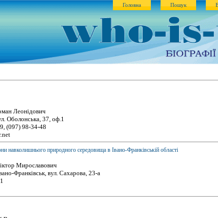
Головна
Пошук
оман Леонідович
ул. Оболонська, 37, оф.1
9, (097) 98-34-48
.net
ни навколишнього природного середовища в Івано-Франківській області
іктор Мирославович
вано-Франківськ, вул. Сахарова, 23-а
41
a