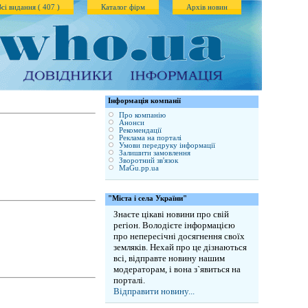
Всі видання ( 407 )
Каталог фірм
Архів новин
Iнформація компанії
Про компанію
Анонси
Рекомендації
Реклама на порталі
Умови передруку інформації
Залишити замовлення
Зворотний зв'язок
MaGu.pp.ua
"Міста і села України"
Знаєте цікаві новини про свій
регіон. Володієте інформацією
про непересічні досягнення своїх
земляків. Нехай про це дізнаються
всі, відправте новину нашим
модераторам, і вона з`явиться на
порталі.
Відправити новину...