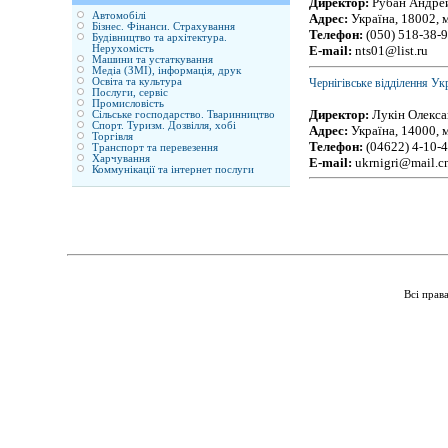
Директор:
Рубан Андре
Автомобілі
Адрес:
Україна, 18002, м
Бізнес. Фінанси. Страхування
Телефон:
(050) 518-38-
Будівництво та архітектура.
Нерухомість
E-mail:
nts01@list.ru
Машини та устаткування
Медіа (ЗМІ), інформація, друк
Чернігівське відділення Ук
Освіта та культура
Послуги, сервіс
Промисловість
Директор:
Лукін Олекс
Сільське господарство. Тваринництво
Спорт. Туризм. Дозвілля, хобі
Адрес:
Україна, 14000, м
Торгівля
Телефон:
(04622) 4-10-4
Транспорт та перевезення
Харчування
E-mail:
ukrnigri@mail.c
Коммунікації та інтернет послуги
Всі прав