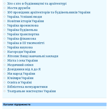
Хто є хто в будівництві та архітектурі
Мости дружби
100 провідних архітекторів та будівельників України
Україна. Успішні люди
Новітня історія України
Україна промислова
Україна будівельна
Україна транспортна
Україна фінансова
Україна в ІІІ тисячолітті
Україна наукова
Нагороди України
Літопис Вищі навчальні заклади
Міста і села України
Медичний олімп
Довідники від А до Я
Ми народ України
Ювіляри України
Освіта в Україні
Бібліотека мемуаристики
Театральне мистецтво України
Каталог підприємств