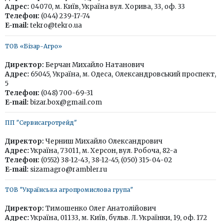
Адрес:
04070, м. Київ, Україна вул. Хорива, 33, оф. 33
Телефон:
(044) 239-17-74
E-mail:
tekro@tekro.ua
ТОВ «Бізар-Агро»
Директор:
Берчан Михайло Натанович
Адрес:
65045, Україна, м. Одеса, Олександровський проспект,
5
Телефон:
(048) 700-69-31
E-mail:
bizar.box@gmail.com
ПП "Сервисагротрейд"
Директор:
Черниш Михайло Олександрович
Адрес:
Україна, 73011, м. Херсон, вул. Робоча, 82-а
Телефон:
(0552) 38-12-43, 38-12-45, (050) 315-04-02
E-mail:
sizamagro@rambler.ru
ТОВ "Українська агропромислова група"
Директор:
Тимошенко Олег Анатолійович
Адрес:
Україна, 01133, м. Київ, бульв. Л. Українки, 19, оф. 172