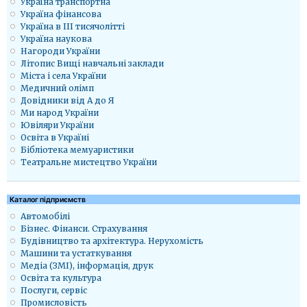
Україна транспортна
Україна фінансова
Україна в ІІІ тисячолітті
Україна наукова
Нагороди України
Літопис Вищі навчальні заклади
Міста і села України
Медичний олімп
Довідники від А до Я
Ми народ України
Ювіляри України
Освіта в Україні
Бібліотека мемуаристики
Театральне мистецтво України
Каталог підприємств
Автомобілі
Бізнес. Фінанси. Страхування
Будівництво та архітектура. Нерухомість
Машини та устаткування
Медіа (ЗМІ), інформація, друк
Освіта та культура
Послуги, сервіс
Промисловість