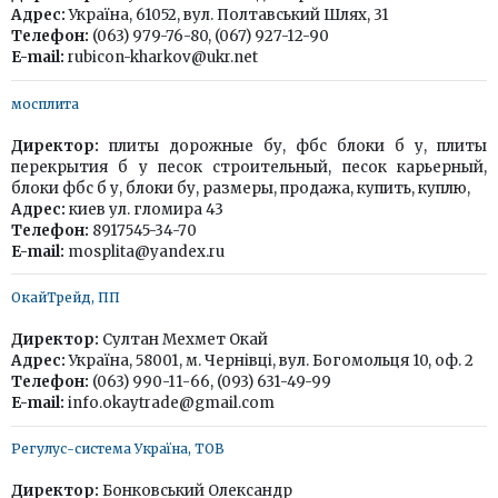
Адрес:
Україна, 61052, вул. Полтавський Шлях, 31
Телефон:
(063) 979-76-80, (067) 927-12-90
E-mail:
rubicon-kharkov@ukr.net
мосплита
Директор:
плиты дорожные бу, фбс блоки б у, плиты
перекрытия б у песок строительный, песок карьерный,
блоки фбс б у, блоки бу, размеры, продажа, купить, куплю,
Адрес:
киев ул. гломира 43
Телефон:
8917545-34-70
E-mail:
mosplita@yandex.ru
ОкайТрейд, ПП
Директор:
Султан Мехмет Окай
Адрес:
Україна, 58001, м. Чернівці, вул. Богомольця 10, оф. 2
Телефон:
(063) 990-11-66, (093) 631-49-99
E-mail:
info.okaytrade@gmail.com
Регулус-системa Україна, ТОВ
Директор:
Бонковський Олександр