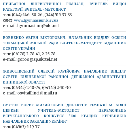
ПРИВАТНОЇ ЛІНГВІСТИЧНОЇ ГІМНАЗІЇ, ВЧИТЕЛЬ ВИЩОЇ
КАТЕГОРІЇ, ВЧИТЕЛЬ-МЕТОДИСТ
тел: (044) 546-80-26, (044) 515-37-33
сайт:
www.lgymnasium.kiev.ua
e-mail: lgymnasium@ukr.net
ВОВНЕНКО ЄВГЕН ВІКТОРОВИЧ. НАЧАЛЬНИК ВІДДІЛУ ОСВІТИ
ТОКМАЦЬКОЇ МІСЬКОЇ РАДИ ВЧИТЕЛЬ-МЕТОДИСТ ВІДМІННИК
ОСВІТИ УКРАЇНИ
тел: (06178) 2-78-41, 2-25-78
e-mail: goroo@zp.ukrtel.net
ЖИВОТІВСЬКИЙ ОЛЕКСІЙ ЮРІЙОВИЧ. НАЧАЛЬНИК ВІДДІЛУ
ОСВІТИ ІЛЛІНЕЦЬКОЇ РАЙОННОЇ ДЕРЖАВНОЇ АДМІНІСТРАЦІЇ
ВІННИЦЬКОЇ ОБЛАСТІ
тел: (04345) 2-10-74, (04345) 2-10-30
e-mail: osvitaillinci@mail.ru
СМУТОК БОРИС МИХАЙЛОВИЧ. ДИРЕКТОР ГІМНАЗІЇ М. БІЛОЇ
ЦЕРКВИ УЧИТЕЛЬ-МЕТОДИСТ ПЕРЕМОЖЕЦЬ
ВСЕУКРАЇНСЬКОГО КОНКУРСУ "100 КРАЩИХ КЕРІВНИКІВ
НАВЧАЛЬНИХ ЗАКЛАДІВ УКРАЇНИ"
тел: (04563) 5-19-77