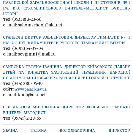
ПАВЛИСЬКОЇ ЗАГАЛЬНООСВІТНЬОЇ ШКОЛИ І-ІІІ СТУПЕНІВ №1
ІМ. В.О. СУХОМЛИНСЬКОГО ВЧИТЕЛЬ-МЕТОДИСТ ВЧИТЕЛЬ
ІСТОРІЇ
тел: (05238) 2-23-56
e-mail: suhomschool@ukr.net
ОГАНЕСЯН ВИКТОР АЛЬБЕРТОВИЧ. ДИРЕКТОР ГИМНАЗИИ № 1
ИМ. А.С. ПУШКИНА УЧИТЕЛЬ РУССКОГО ЯЗЫКА И ЛИТЕРАТУРЫ
тел: (0692) 54-37-04
e-mail: sevgimn1@mail.ru
СВИРСЬКА ТЕТЯНА ІВАНІВНА. ДИРЕКТОР КИЇВСЬКОГО ПАЛАЦУ
ДІТЕЙ ТА ЮНАЦТВА ЗАСЛУЖЕНИЙ ПРАЦІВНИК НАРОДНОЇ
ОСВІТИ УКРАЇНИ КАВАЛЕР ОРДЕНА КНЯГИНІ ОЛЬГИ ІІІ СТУПЕНЯ
тел: (044) 280-95-19
сайт:
www.palac.kiev.ua
e-mail: kpdu@ukr.net
СЕРЕДА АЛЛА МИКОЛАЇВНА. ДИРЕКТОР ЛОЗІВСЬКОЇ ГІМНАЗІЇ
ВЧИТЕЛЬ-МЕТОДИСТ
тел: (05745) 2-28-65
ХІМІНА ТЕТЯНА ВОЛОДИМИРІВНА. ДИРЕКТОР