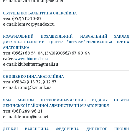
e-mail: osvita_doman@ukr.net
ЄВТУШЕНКО ВАЛЕНТИНА ОЛЕКСІЇВНА
тел: (057) 712-30-83
e-mail: lenrvo@yandex.ru
КОМУНАЛЬНИЙ ПОЗАШКІЛЬНИЙ НАВЧАЛЬНИЙ ЗАКЛАД
ДИТЯЧО-ЮНАЦЬКИЙ ЦЕНТР "ШТУРМ"ГЕРЛІВАНОВА ІРИНА
АНАТОЛІЇВНА
тел: (0562) 68-54-04, (3410930562) 67-90-94
сайт:
www.shturm.dp.ua
e-mail: klubshturm@mail.ru
ОНИЩЕНКО ІННА АНАТОЛІЇВНА
тел: (05164) 9-13-72, 9-12-57
e-mail: rono@kzn.mk.ua
ЯМА МИКОЛА ПЕТРОВИЧНАЧАЛЬНИК ВІДДІЛУ ОСВІТИ
ЛЕНІНСЬКОЇ РАЙОННОЇ АДМІНІСТРАЦІЇ М.ЗАПОРІЖЖЯ
тел: (061) 289-96-21
e-mail: lenroo@ukr.net
ДЕРКАЧ ВАЛЕНТИНА ФЕДОРІВНА. ДИРЕКТОР ШКОЛИ