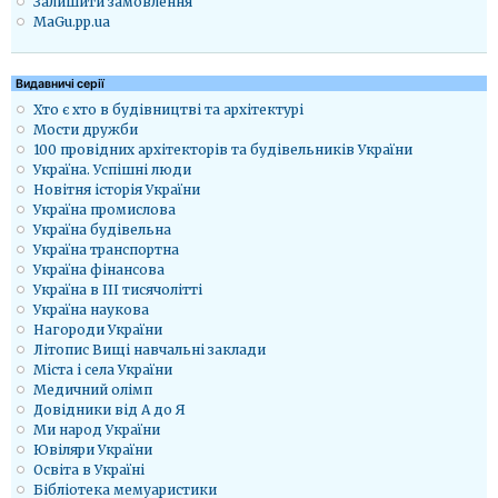
Залишити замовлення
MaGu.pp.ua
Видавничі серії
Хто є хто в будівництві та архітектурі
Мости дружби
100 провідних архітекторів та будівельників України
Україна. Успішні люди
Новітня історія України
Україна промислова
Україна будівельна
Україна транспортна
Україна фінансова
Україна в ІІІ тисячолітті
Україна наукова
Нагороди України
Літопис Вищі навчальні заклади
Міста і села України
Медичний олімп
Довідники від А до Я
Ми народ України
Ювіляри України
Освіта в Україні
Бібліотека мемуаристики