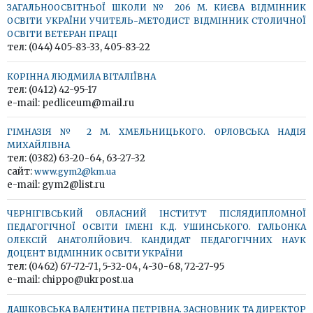
ЗАГАЛЬНООСВІТНЬОЇ ШКОЛИ № 206 М. КИЄВА ВІДМІННИК
ОСВІТИ УКРАЇНИ УЧИТЕЛЬ-МЕТОДИСТ ВІДМІННИК СТОЛИЧНОЇ
ОСВІТИ ВЕТЕРАН ПРАЦІ
тел: (044) 405-83-33, 405-83-22
КОРІННА ЛЮДМИЛА ВІТАЛІЇВНА
тел: (0412) 42-95-17
e-mail: pedliceum@mail.ru
ГІМНАЗІЯ № 2 М. ХМЕЛЬНИЦЬКОГО. ОРЛОВСЬКА НАДІЯ
МИХАЙЛІВНА
тел: (0382) 63-20-64, 63-27-32
сайт:
www.gym2@km.ua
e-mail: gym2@list.ru
ЧЕРНІГІВСЬКИЙ ОБЛАСНИЙ ІНСТИТУТ ПІСЛЯДИПЛОМНОЇ
ПЕДАГОГІЧНОЇ ОСВІТИ ІМЕНІ К.Д. УШИНСЬКОГО. ГАЛЬОНКА
ОЛЕКСІЙ АНАТОЛІЙОВИЧ. КАНДИДАТ ПЕДАГОГІЧНИХ НАУК
ДОЦЕНТ ВІДМІННИК ОСВІТИ УКРАЇНИ
тел: (0462) 67-72-71, 5-32-04, 4-30-68, 72-27-95
e-mail: chippo@ukrpost.ua
ДАШКОВСЬКА ВАЛЕНТИНА ПЕТРІВНА. ЗАСНОВНИК ТА ДИРЕКТОР