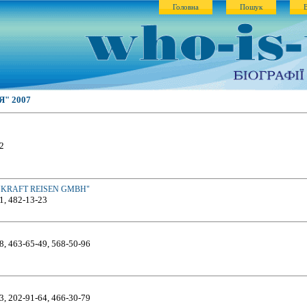
Головна
Пошук
"Я" 2007
02
KRAFT REISEN GMBH"
1, 482-13-23
8, 463-65-49, 568-50-96
3, 202-91-64, 466-30-79