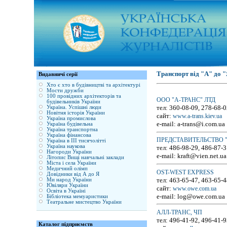
Транспорт від "А" до 
Видавничі серії
Хто є хто в будівництві та архітектурі
Мости дружби
100 провідних архітекторів та
ООО "А-ТРАНС" ЛТД
будівельників України
тел: 360-08-09, 278-68-
Україна. Успішні люди
Новітня історія України
сайт:
www.a-trans.kiev.ua
Україна промислова
e-mail: a-trans@i.com.ua
Україна будівельна
Україна транспортна
Україна фінансова
ПРЕДСТАВИТЕЛЬСТВО "
Україна в ІІІ тисячолітті
Україна наукова
тел: 486-98-29, 486-87-3
Нагороди України
e-mail: kraft@vien.net.ua
Літопис Вищі навчальні заклади
Міста і села України
Медичний олімп
OST-WEST EXPRESS
Довідники від А до Я
тел: 463-65-47, 463-65-4
Ми народ України
Ювіляри України
сайт:
www.owe.com.ua
Освіта в Україні
e-mail: log@owe.com.ua
Бібліотека мемуаристики
Театральне мистецтво України
АЛЛ-ТРАНС, ЧП
тел: 496-41-92, 496-41-9
Каталог підприємств