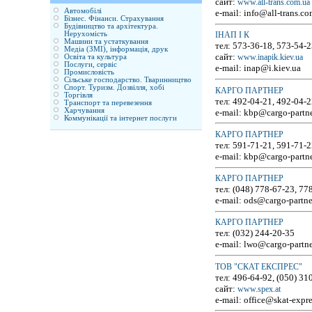
сайт:
www.all-trans.com.ua
Автомобілі
e-mail: info@all-trans.co
Бізнес. Фінанси. Страхування
Будівництво та архітектура.
Нерухомість
ІНАП І К
Машини та устаткування
тел: 573-36-18, 573-54-2
Медіа (ЗМІ), інформація, друк
сайт:
www.inapik.kiev.ua
Освіта та культура
Послуги, сервіс
e-mail: inap@i.kiev.ua
Промисловість
Сільське господарство. Тваринництво
Спорт. Туризм. Дозвілля, хобі
КАРГО ПАРТНЕР
Торгівля
тел: 492-04-21, 492-04-2
Транспорт та перевезення
Харчування
e-mail: kbp@cargo-partn
Коммунікації та інтернет послуги
КАРГО ПАРТНЕР
тел: 591-71-21, 591-71-
e-mail: kbp@cargo-partn
КАРГО ПАРТНЕР
тел: (048) 778-67-23, 77
e-mail: ods@cargo-partn
КАРГО ПАРТНЕР
тел: (032) 244-20-35
e-mail: lwo@cargo-partn
ТОВ "СКАТ ЕКСПРЕС"
тел: 496-64-92, (050) 31
сайт:
www.spex.at
e-mail: office@skat-expre