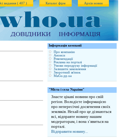
Всі видання ( 407 )
Каталог фірм
Архів новин
Iнформація компанії
Про компанію
Анонси
Рекомендації
Реклама на порталі
Умови передруку інформації
Залишити замовлення
Зворотний зв'язок
MaGu.pp.ua
"Міста і села України"
Знаєте цікаві новини про свій
регіон. Володієте інформацією
про непересічні досягнення своїх
земляків. Нехай про це дізнаються
всі, відправте новину нашим
модераторам, і вона з`явиться на
порталі.
Відправити новину...