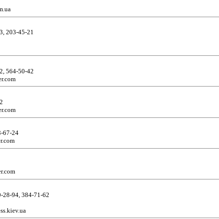
m.ua
3, 203-45-21
2, 564-50-42
er.com
22
er.com
8-67-24
er.com
er.com
0-28-94, 384-71-62
ss.kiev.ua