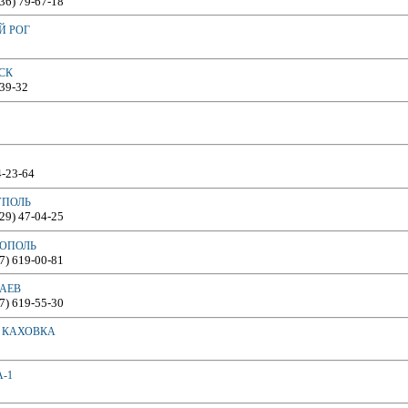
536) 79-67-18
Й РОГ
СК
-39-32
4-23-64
УПОЛЬ
629) 47-04-25
ТОПОЛЬ
67) 619-00-81
ЛАЕВ
67) 619-55-30
Я КАХОВКА
А-1