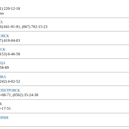
61) 220-12-18
.ua
ТА
50) 641-91-91, (067) 702-15-23
МОВСК
67) 619-04-03
НСК
6153) 6-46-58
ИЦА
-58-89
ВКА
6242) 4-02-52
РОПЕТРОВСК
9-08-71, (0562) 35-24-38
К
8-17-51
ОРИЯ