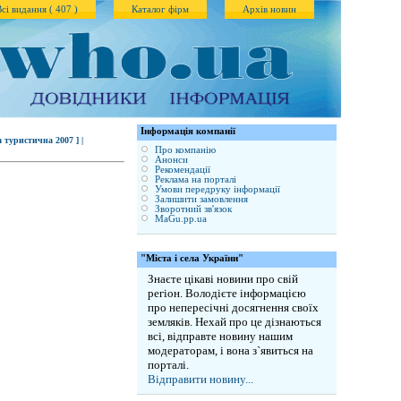
Всі видання ( 407 )
Каталог фірм
Архів новин
Iнформація компанії
а туристична 2007 ] |
Про компанію
Анонси
Рекомендації
Реклама на порталі
Умови передруку інформації
Залишити замовлення
Зворотний зв'язок
MaGu.pp.ua
"Міста і села України"
Знаєте цікаві новини про свій
регіон. Володієте інформацією
про непересічні досягнення своїх
земляків. Нехай про це дізнаються
всі, відправте новину нашим
модераторам, і вона з`явиться на
порталі.
Відправити новину...