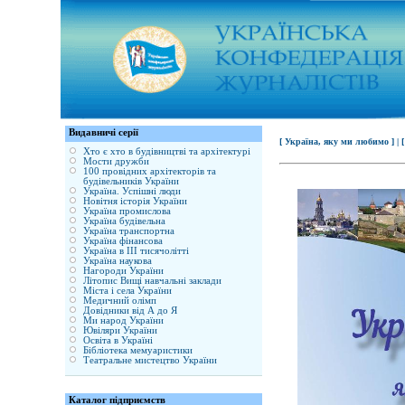
Видавничі серії
[ Україна, яку ми любимо ] |
Хто є хто в будівництві та архітектурі
Мости дружби
100 провідних архітекторів та
будівельників України
Україна. Успішні люди
Новітня історія України
Україна промислова
Україна будівельна
Україна транспортна
Україна фінансова
Україна в ІІІ тисячолітті
Україна наукова
Нагороди України
Літопис Вищі навчальні заклади
Міста і села України
Медичний олімп
Довідники від А до Я
Ми народ України
Ювіляри України
Освіта в Україні
Бібліотека мемуаристики
Театральне мистецтво України
Каталог підприємств