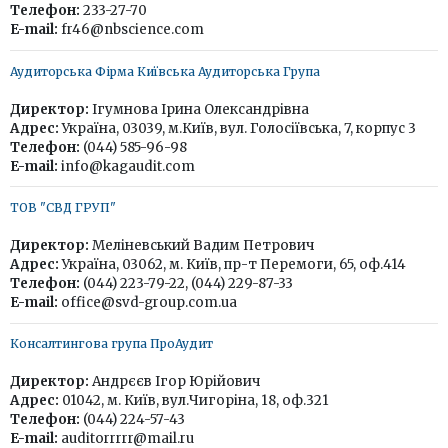
Телефон:
233-27-70
E-mail:
fr46@nbscience.com
Аудиторська Фірма Київська Аудиторська Група
Директор:
Ігумнова Ірина Олександрівна
Адрес:
Україна, 03039, м.Київ, вул. Голосіївська, 7, корпус 3
Телефон:
(044) 585-96-98
E-mail:
info@kagaudit.com
ТОВ "СВД ГРУП"
Директор:
Меліневський Вадим Петрович
Адрес:
Україна, 03062, м. Київ, пр-т Перемоги, 65, оф.414
Телефон:
(044) 223-79-22, (044) 229-87-33
E-mail:
office@svd-group.com.ua
Консалтингова група ПроАудит
Директор:
Андрєєв Ігор Юрійович
Адрес:
01042, м. Київ, вул.Чигоріна, 18, оф.321
Телефон:
(044) 224-57-43
E-mail:
auditorrrrr@mail.ru