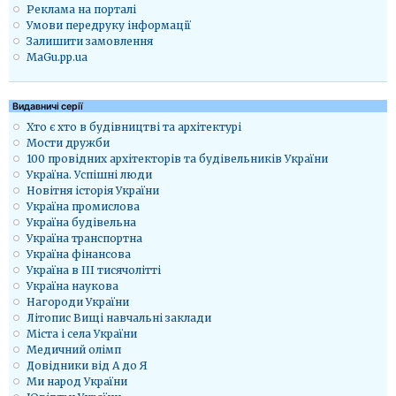
Реклама на порталі
Умови передруку інформації
Залишити замовлення
MaGu.pp.ua
Видавничі серії
Хто є хто в будівництві та архітектурі
Мости дружби
100 провідних архітекторів та будівельників України
Україна. Успішні люди
Новітня історія України
Україна промислова
Україна будівельна
Україна транспортна
Україна фінансова
Україна в ІІІ тисячолітті
Україна наукова
Нагороди України
Літопис Вищі навчальні заклади
Міста і села України
Медичний олімп
Довідники від А до Я
Ми народ України