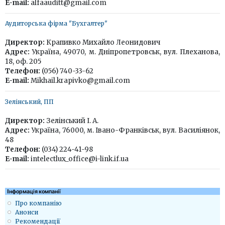
E-mail:
alfaauditt@gmail.com
Аудиторська фірма "Бухгалтер"
Директор:
Крапивко Михайло Леонидович
Адрес:
Україна, 49070, м. Дніпропетровськ, вул. Плеханова,
18, оф. 205
Телефон:
(056) 740-33-62
E-mail:
Mikhail.krapivko@gmail.com
Зелінський, ПП
Директор:
Зелінський І. А.
Адрес:
Україна, 76000, м. Івано-Франківськ, вул. Василіянок,
48
Телефон:
(034) 224-41-98
E-mail:
intelectlux_office@i-link.if.ua
Iнформація компанії
Про компанію
Анонси
Рекомендації