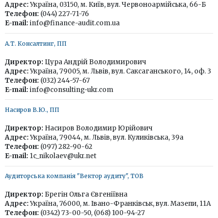
Адрес:
Україна, 03150, м. Київ, вул. Червоноармійська, 66-Б
Телефон:
(044) 227-71-76
E-mail:
info@finance-audit.com.ua
А.Т. Консалтинг, ПП
Директор:
Цура Андрій Володимирович
Адрес:
Україна, 79005, м. Львів, вул. Саксаганського, 14, оф. 3
Телефон:
(032) 244-57-67
E-mail:
info@consulting-ukr.com
Насиров В.Ю., ПП
Директор:
Насиров Володимир Юрійович
Адрес:
Україна, 79044, м. Львів, вул. Куликівська, 39а
Телефон:
(097) 282-90-62
E-mail:
1c_nikolaev@ukr.net
Аудиторська компанія "Вектор аудиту", ТОВ
Директор:
Брегін Ольга Євгеніївна
Адрес:
Україна, 76000, м. Івано-Франківськ, вул. Мазепи, 11А
Телефон:
(0342) 73-00-50, (068) 100-94-27