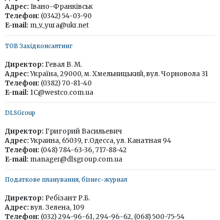
Адрес:
Івано-Франківськ
Телефон:
(0342) 54-03-90
E-mail:
m_v_yura@ukr.net
ТОВ Західконсалтинг
Директор:
Гевал В. М.
Адрес:
Україна, 29000, м. Хмельницький, вул. Чорновола 31
Телефон:
(0382) 70-81-40
E-mail:
1C@westco.com.ua
DLSGroup
Директор:
Григорий Васильевич
Адрес:
Украина, 65039, г.Одесса, ул. Канатная 94
Телефон:
(048) 784-63-36, 717-88-42
E-mail:
manager@dlsgroup.com.ua
Податкове планування, бізнес-журнал
Директор:
Ребізант Р.Б.
Адрес:
вул. Зелена, 109
Телефон:
(032) 294-96-61, 294-96-62, (068) 500-75-54