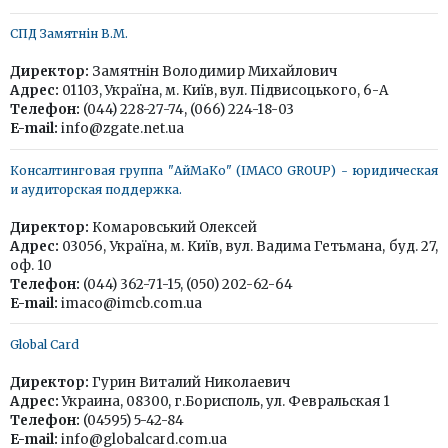
СПД Замятнін В.М.
Директор:
Замятнін Володимир Михайлович
Адрес:
01103, Україна, м. Київ, вул. Підвисоцького, 6-А
Телефон:
(044) 228-27-74, (066) 224-18-03
E-mail:
info@zgate.net.ua
Консалтинговая группа "АйМаКо" (IMACO GROUP) - юридическая
и аудиторская поддержка.
Директор:
Комаровський Олексей
Адрес:
03056, Україна, м. Київ, вул. Вадима Гетьмана, буд. 27,
оф. 10
Телефон:
(044) 362-71-15, (050) 202-62-64
E-mail:
imaco@imcb.com.ua
Global Card
Директор:
Гурин Виталий Николаевич
Адрес:
Украина, 08300, г.Борисполь, ул. Февральская 1
Телефон:
(04595) 5-42-84
E-mail:
info@globalcard.com.ua