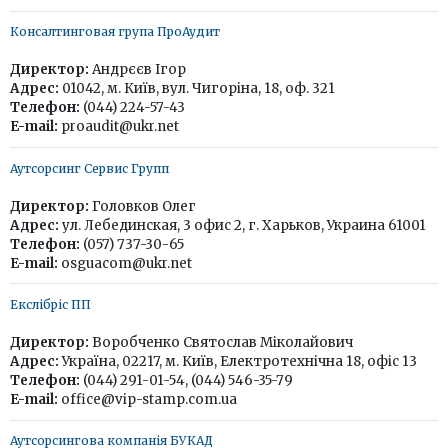
Консалтинговая група ПроАудит
Директор:
Андрєєв Ігор
Адрес:
01042, м. Київ, вул. Чигоріна, 18, оф. 321
Телефон:
(044) 224-57-43
E-mail:
proaudit@ukr.net
Аутсорсинг Сервис Групп
Директор:
Головков Олег
Адрес:
ул. Лебединская, 3 офис 2, г. Харьков, Украина 61001
Телефон:
(057) 737-30-65
E-mail:
osguacom@ukr.net
Екслібріс ПП
Директор:
Воробченко Святослав Міколайович
Адрес:
Україна, 02217, м. Київ, Електротехнічна 18, офіс 13
Телефон:
(044) 291-01-54, (044) 546-35-79
E-mail:
office@vip-stamp.com.ua
Аутсорсингова компанія БУКАД