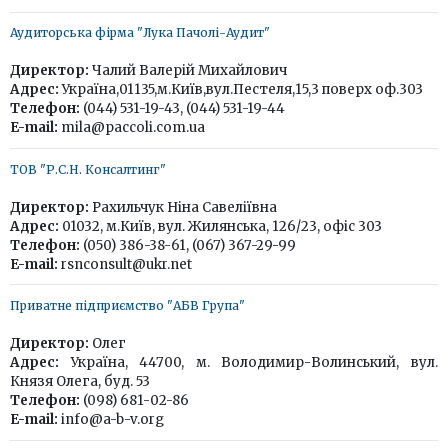
Аудиторська фірма "Лука Пачолі-Аудит"
Директор:
Чалий Валерій Михайлович
Адрес:
Україна,01135,м.Київ,вул.Пестеля,15,3 поверх оф.303
Телефон:
(044) 531-19-43, (044) 531-19-44
E-mail:
mila@paccoli.com.ua
ТОВ "Р.С.Н. Консалтинг"
Директор:
Рахильчук Ніна Савеліївна
Адрес:
01032, м.Київ, вул. Жилянська, 126/23, офіс 303
Телефон:
(050) 386-38-61, (067) 367-29-99
E-mail:
rsnconsult@ukr.net
Приватне підприємство "АБВ Група"
Директор:
Олег
Адрес:
Україна, 44700, м. Володимир-Волинський, вул.
Князя Олега, буд. 53
Телефон:
(098) 681-02-86
E-mail:
info@a-b-v.org